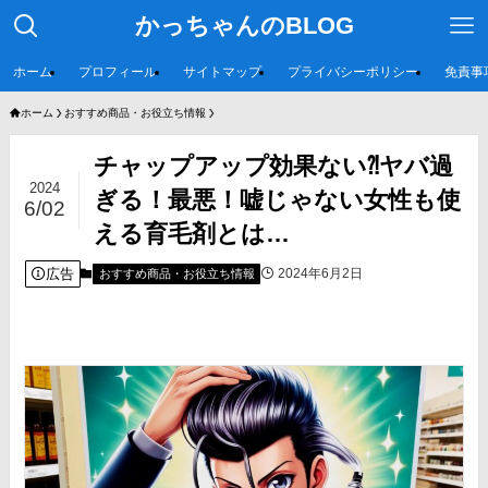
かっちゃんのBLOG
ホーム
プロフィール
サイトマップ
プライバシーポリシー
免責事
ホーム
おすすめ商品・お役立ち情報
チャップアップ効果ない⁈ヤバ過
2024
ぎる！最悪！嘘じゃない女性も使
6/02
える育毛剤とは…
広告
2024年6月2日
おすすめ商品・お役立ち情報