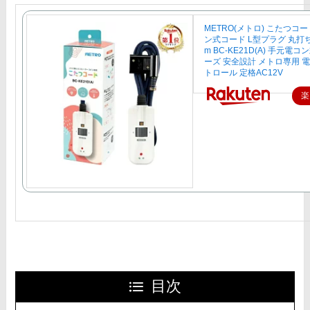
METRO(メトロ) こたつコ
ン式コード L型プラグ 丸打ち
m BC-KE21D(A) 手元電
ーズ 安全設計 メトロ専用 
トロール 定格AC12V
楽
目次