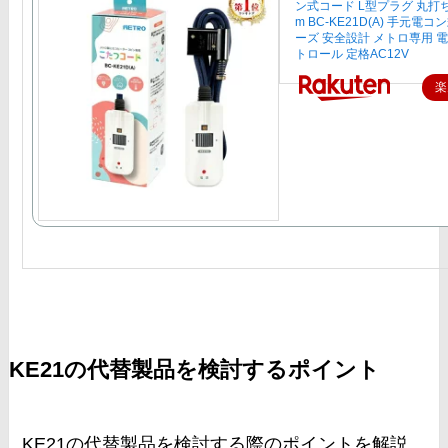
ン式コード L型プラグ 丸打ち
m BC-KE21D(A) 手元電
ーズ 安全設計 メトロ専用 
トロール 定格AC12V
楽
KE21の代替製品を検討するポイント
KE21の代替製品を検討する際のポイントを解説