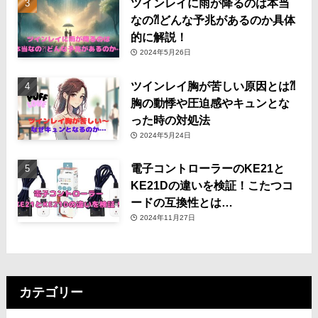
ツインレイに雨が降るのは本当
なの⁈どんな予兆があるのか具体
的に解説！
2024年5月26日
ツインレイ胸が苦しい原因とは⁈
胸の動悸や圧迫感やキュンとな
った時の対処法
2024年5月24日
電子コントローラーのKE21と
KE21Dの違いを検証！こたつコ
ードの互換性とは…
2024年11月27日
カテゴリー