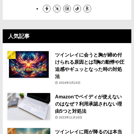
人気記事
ツインレイに会うと胸が締め付
けられる原因とは⁈胸の動悸や圧
迫感やギュッとなった時の対処
法
2024年3月23日
Amazonでペイディが使えない
のはなぜ？利用承認されない理
由5つと対処法
2023年11月16日
ツインレイに雨が降るのは本当