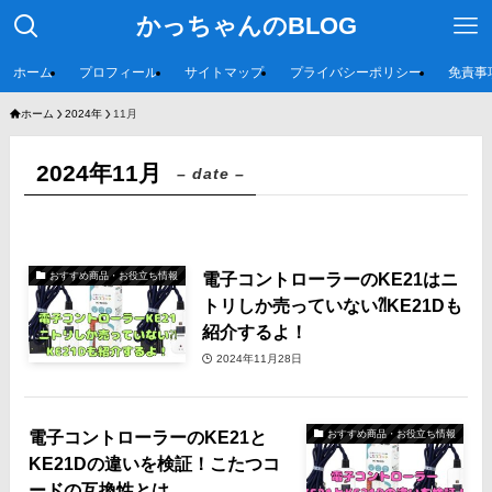
かっちゃんのBLOG
ホーム
プロフィール
サイトマップ
プライバシーポリシー
免責事
ホーム
2024年
11月
2024年11月
– date –
電子コントローラーのKE21はニ
おすすめ商品・お役立ち情報
トリしか売っていない⁈KE21Dも
紹介するよ！
2024年11月28日
電子コントローラーのKE21と
おすすめ商品・お役立ち情報
KE21Dの違いを検証！こたつコ
ードの互換性とは…