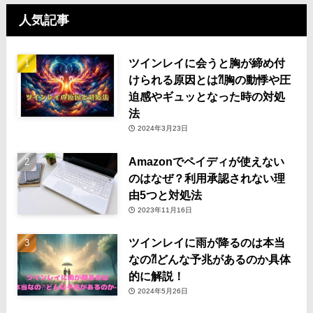
人気記事
ツインレイに会うと胸が締め付
けられる原因とは⁈胸の動悸や圧
迫感やギュッとなった時の対処
法
2024年3月23日
Amazonでペイディが使えない
のはなぜ？利用承認されない理
由5つと対処法
2023年11月16日
ツインレイに雨が降るのは本当
なの⁈どんな予兆があるのか具体
的に解説！
2024年5月26日