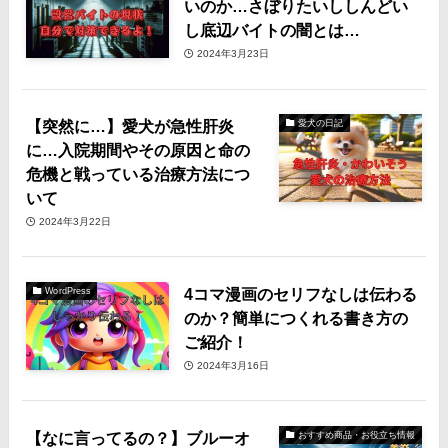
いのか…さぼりたいししんどい
し底辺バイトの闇とは…
2024年3月23日
【突然に…】愛犬が急性肝炎
愛犬の日記
に…入院期間やその原因と命の
危機と戦っている治療方法につ
いて
2024年3月22日
4コマ漫画のセリフなしは伝わる
WordPress
のか？簡単につくれる書き方の
ご紹介！
2024年3月16日
【なに言ってるの？】ブルーオ
おすすめ商品・お役立ち情報