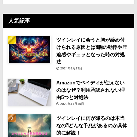
人気記事
ツインレイに会うと胸が締め付
けられる原因とは⁈胸の動悸や圧
迫感やギュッとなった時の対処
法
2024年3月23日
Amazonでペイディが使えない
のはなぜ？利用承認されない理
由5つと対処法
2023年11月16日
ツインレイに雨が降るのは本当
なの⁈どんな予兆があるのか具体
的に解説！