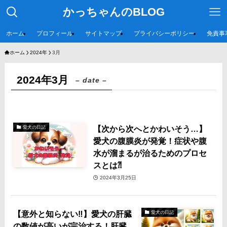
かっちゃんのBLOG
ホーム
プロフィール
サイトマップ
プライバシーポリシー
免責事
ホーム
2024年
3月
2024年3月
– date –
【次から次へとかわいそう…】
愛犬の日記
愛犬の腹膜炎が発覚！症状や腹
水が溜まるが治るためのプロセ
スとは⁈
2024年3月25日
【意外と知らない‼️】愛犬の肝臓
愛犬の日記
の数値が高いが完治する！肝臓