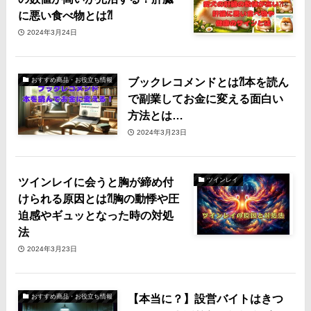
に悪い食べ物とは⁈
2024年3月24日
ブックレコメンドとは⁈本を読ん
おすすめ商品・お役立ち情報
で副業してお金に変える面白い
方法とは…
2024年3月23日
ツインレイに会うと胸が締め付
ツインレイ
けられる原因とは⁈胸の動悸や圧
迫感やギュッとなった時の対処
法
2024年3月23日
【本当に？】設営バイトはきつ
おすすめ商品・お役立ち情報