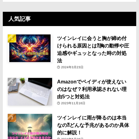
人気記事
ツインレイに会うと胸が締め付
けられる原因とは⁈胸の動悸や圧
迫感やギュッとなった時の対処
法
2024年3月23日
Amazonでペイディが使えない
のはなぜ？利用承認されない理
由5つと対処法
2023年11月16日
ツインレイに雨が降るのは本当
なの⁈どんな予兆があるのか具体
的に解説！