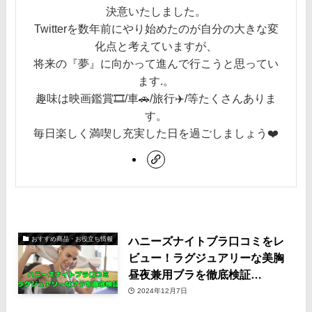
決意いたしました。
Twitterを数年前にやり始めたのが自分の大きな変
化点と考えていますが、
将来の『夢』に向かって進んで行こうと思ってい
ます.。
趣味は映画鑑賞🎞️/車🚗/旅行✈️/等たくさんありま
す。
毎日楽しく満喫し充実した日を過ごしましょう❤️
ハニーズナイトブラ口コミをレ
おすすめ商品・お役立ち情報
ビュー！ラグジュアリーな美胸
昼夜兼用ブラを徹底検証…
2024年12月7日