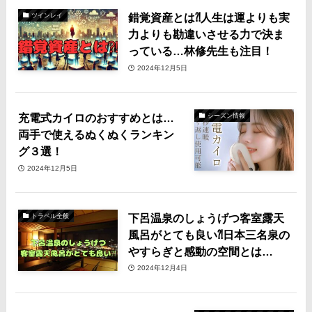
錯覚資産とは⁈人生は運よりも実
ツインレイ
力よりも勘違いさせる力で決ま
っている…林修先生も注目！
2024年12月5日
充電式カイロのおすすめとは…
シーズン情報
両手で使えるぬくぬくランキン
グ３選！
2024年12月5日
下呂温泉のしょうげつ客室露天
トラベル全般
風呂がとても良い⁈日本三名泉の
やすらぎと感動の空間とは…
2024年12月4日