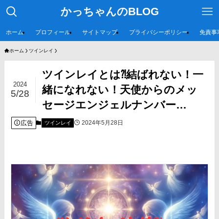
かっちゃんのBLOG
ホーム
プロフィール
サイトマップ
プライバシーポリシー
免責事
ホーム
ツインレイ
ツインレイとは⁈結ばれない！一
2024
緒になれない！天使からのメッ
5/28
セージエンジェルナンバー…
広告
2024年5月28日
ツインレイ