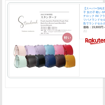
【スーパーSALE
子 女の子 軽い 
チロック A4 フ
ツバメランドセル
告でランドセルカ
価格：19,800
点)