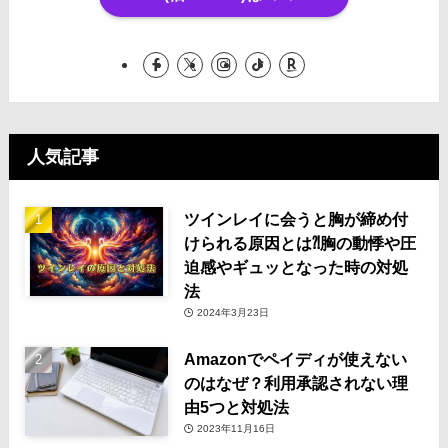
人気記事
ツインレイに会うと胸が締め付
けられる原因とは⁈胸の動悸や圧
迫感やギュッとなった時の対処
法
2024年3月23日
Amazonでペイディが使えない
のはなぜ？利用承認されない理
由5つと対処法
2023年11月16日