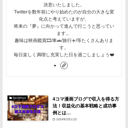
決意いたしました。
Twitterを数年前にやり始めたのが自分の大きな変
化点と考えていますが、
将来の『夢』に向かって進んで行こうと思ってい
ます.。
趣味は映画鑑賞🎞️/車🚗/旅行✈️/等たくさんありま
す。
毎日楽しく満喫し充実した日を過ごしましょう❤️
4コマ漫画ブログで収入を得る方
WordPress
法！収益化の基本戦略と成功事
例とは…
2024年3月11日