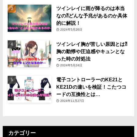
ツインレイに雨が降るのは本当
なの⁈どんな予兆があるのか具体
的に解説！
2024年5月26日
ツインレイ胸が苦しい原因とは⁈
胸の動悸や圧迫感やキュンとな
った時の対処法
2024年5月24日
電子コントローラーのKE21と
KE21Dの違いを検証！こたつコ
ードの互換性とは…
2024年11月27日
カテゴリー