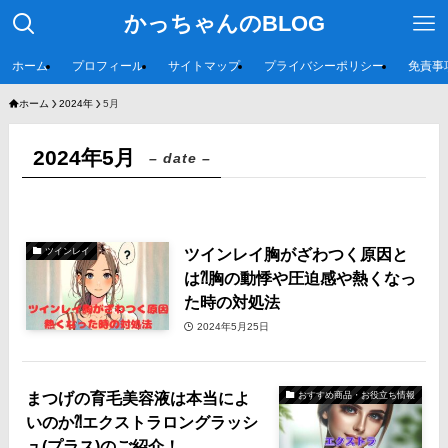
かっちゃんのBLOG
ホーム
プロフィール
サイトマップ
プライバシーポリシー
免責事
ホーム
2024年
5月
2024年5月
– date –
ツインレイ胸がざわつく原因と
ツインレイ
は⁈胸の動悸や圧迫感や熱くなっ
た時の対処法
2024年5月25日
まつげの育毛美容液は本当によ
おすすめ商品・お役立ち情報
いのか⁈エクストラロングラッシ
ュ(プラス)のご紹介！