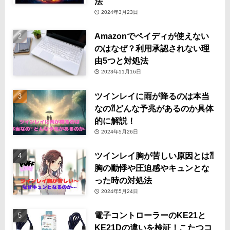
法
2024年3月23日
Amazonでペイディが使えない
のはなぜ？利用承認されない理
由5つと対処法
2023年11月16日
ツインレイに雨が降るのは本当
なの⁈どんな予兆があるのか具体
的に解説！
2024年5月26日
ツインレイ胸が苦しい原因とは⁈
胸の動悸や圧迫感やキュンとな
った時の対処法
2024年5月24日
電子コントローラーのKE21と
KE21Dの違いを検証！こたつコ