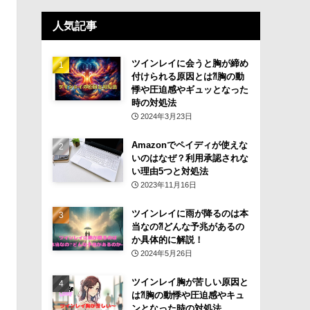
人気記事
ツインレイに会うと胸が締め
付けられる原因とは⁈胸の動
悸や圧迫感やギュッとなった
時の対処法
2024年3月23日
Amazonでペイディが使えな
いのはなぜ？利用承認されな
い理由5つと対処法
2023年11月16日
ツインレイに雨が降るのは本
当なの⁈どんな予兆があるの
か具体的に解説！
2024年5月26日
ツインレイ胸が苦しい原因と
は⁈胸の動悸や圧迫感やキュ
ンとなった時の対処法