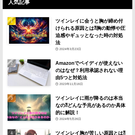
人気記事
ツインレイに会うと胸が締め付
けられる原因とは⁈胸の動悸や圧
迫感やギュッとなった時の対処
法
2024年3月23日
Amazonでペイディが使えない
のはなぜ？利用承認されない理
由5つと対処法
2023年11月16日
ツインレイに雨が降るのは本当
なの⁈どんな予兆があるのか具体
的に解説！
2024年5月26日
ツインレイ胸が苦しい原因とは⁈