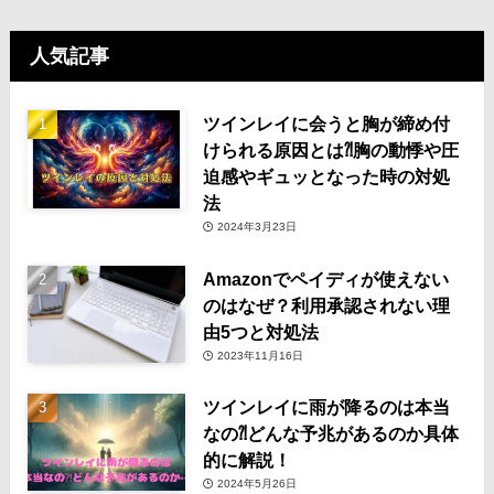
人気記事
ツインレイに会うと胸が締め付
けられる原因とは⁈胸の動悸や圧
迫感やギュッとなった時の対処
法
2024年3月23日
Amazonでペイディが使えない
のはなぜ？利用承認されない理
由5つと対処法
2023年11月16日
ツインレイに雨が降るのは本当
なの⁈どんな予兆があるのか具体
的に解説！
2024年5月26日