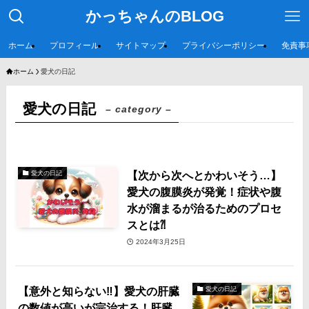
かっちゃんのBLOG
ホーム
プロフィール
サイトマップ
プライバシーポリシー
免責事
ホーム
愛犬の日記
愛犬の日記
– category –
【次から次へとかわいそう…】
愛犬の日記
愛犬の腹膜炎が発覚！症状や腹
水が溜まるが治るためのプロセ
スとは⁈
2024年3月25日
【意外と知らない‼️】愛犬の肝臓
愛犬の日記
の数値が高いが完治する！肝臓